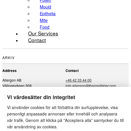
Pollen
Mould
Epithelia
Mite
Food
Our Services
Contact
ARKIV
Address
Contact
Allergon AB
+46 42 33 44 00
Välingevägen 309
info.allergon@thermofisher.com
SE-262 92 Ängelholm
Vi värdesätter din integritet
Sweden
Vi använder cookies för att förbättra din surfupplevelse, visa
Content
Our Allergens
personligt anpassade annonser eller innehåll och analysera
Start
Pollen
vår trafik. Genom att klicka på "Acceptera alla" samtycker du till
About
Mould
vår användning av cookies.
Our Allergens
Epithelia