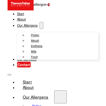
Start
About
Our Allergens
Pollen
Mould
Epithelia
Mite
Food
Our Services
Contact
Start
About
Our Allergens